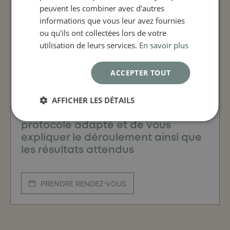
peuvent les combiner avec d'autres
informations que vous leur avez fournies
ou qu'ils ont collectées lors de votre
utilisation de leurs services.
En savoir plus
ACCEPTER TOUT
Une consultation permettra
AFFICHER LES DÉTAILS
d'évaluer vos besoins, de définir le
protocole adapté et de vous
expliquer le déroulement ainsi que
les résultats attendus
PRENDRE RENDEZ-VOUS