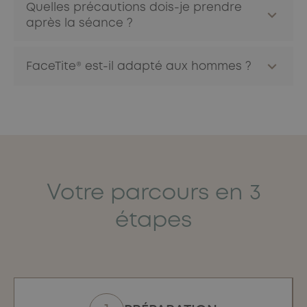
Quelles précautions dois-je prendre
mois après le traitement, ce qui améliore
après la séance ?
progressivement la fermeté et la texture de la peau.
Il est recommandé d’éviter les saunas, bains chauds et
FaceTite® est-il adapté aux hommes ?
activités physiques intenses pendant quelques jours, et
de protéger la peau du soleil.
Oui. Le traitement convient aussi bien aux hommes
qu’aux femmes, avec des protocoles personnalisés pour
préserver les spécificités de chaque morphologie.
Votre parcours en 3
étapes