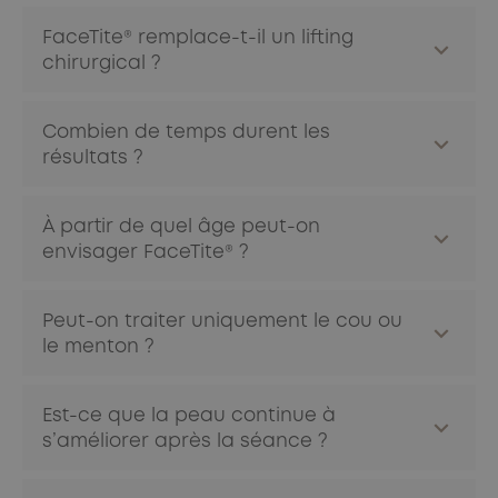
FaceTite® remplace-t-il un lifting
chirurgical ?
Il ne remplace pas un lifting complet, mais offre une
Combien de temps durent les
alternative moins invasive pour les patients présentant
résultats ?
un relâchement modéré à marqué et souhaitant éviter la
chirurgie.
Avec un mode de vie sain, les effets peuvent durer
À partir de quel âge peut-on
plusieurs années. Le processus naturel de vieillissement
envisager FaceTite® ?
continue néanmoins.
Il n’y a pas d’âge précis. L’indication repose sur l’état de
Peut-on traiter uniquement le cou ou
la peau et le relâchement observé, généralement à partir
le menton ?
de la quarantaine.
Oui. FaceTite® peut cibler une zone spécifique ou être
Est-ce que la peau continue à
appliqué sur plusieurs régions du visage selon les
s’améliorer après la séance ?
besoins.
Oui. La stimulation du collagène se poursuit plusieurs