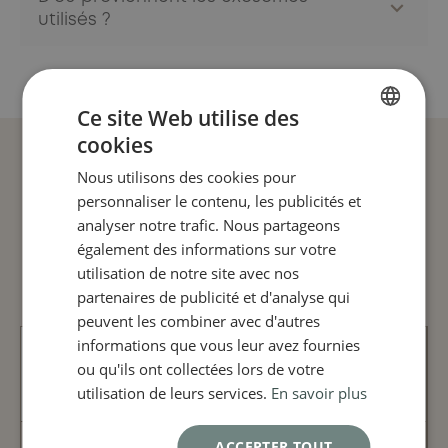
utilisés ?
ce traitement est moins invasif et ne nécessite pas de
chirurgie, mais ses effets ne sont pas permanents. Il
Chez Claris Clinic, nous utilisons des exosomes d’origine
constitue une excellente option pour stabiliser l’alopécie
végétale extraits de l
a Rose de Damas
, reconnue pour sa
sans intervention chirurgicale.
grande tolérance et son efficacité thérapeutique. Ces
Ce site Web utilise des
exosomes végétaux sont produits selon des procédés
cookies
biotechnologiques avancés dans des laboratoires
FRENCH
spécialisés, garantissant leur pureté et leur stabilité.
Nous utilisons des cookies pour
ENGLISH
Votre parcours en 3
Cette origine végétale présente l’avantage d’une
personnaliser le contenu, les publicités et
excellente biocompatibilité avec une absence de risque
analyser notre trafic. Nous partageons
étapes
immunologique.
également des informations sur votre
utilisation de notre site avec nos
partenaires de publicité et d'analyse qui
peuvent les combiner avec d'autres
informations que vous leur avez fournies
ou qu'ils ont collectées lors de votre
PRÉPARATION
utilisation de leurs services.
En savoir plus
ACCEPTER TOUT