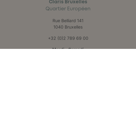
Claris Bruxelles
Quartier Européen
Rue Belliard 141
1040 Bruxelles
+32 (0)2 789 69 00
Mardi – Samedi
09h30 – 17h30
Claris Liège
Château des Thermes
Rue Hauster 9
4050 Chaudfontaine
+32 (0)4 223 24 25
Lundi – Vendredi
09h00 – 17h00
Suivez-nous