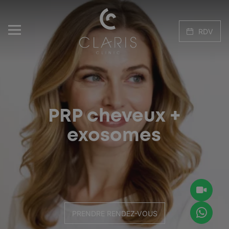
RDV
PRP cheveux +
exosomes
PRENDRE RENDEZ-VOUS