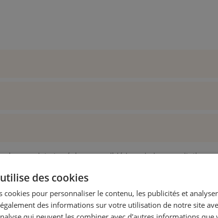
evis complet et précis sera validé lors de la consultation av
utilise des cookies
 cookies pour personnaliser le contenu, les publicités et analyser 
galement des informations sur votre utilisation de notre site av
'analyse qui peuvent les combiner avec d'autres informations que 