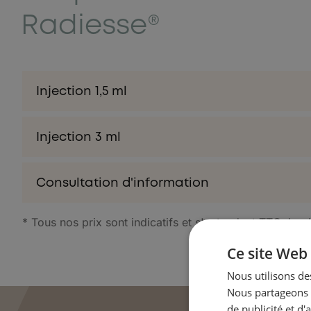
Radiesse®
Injection 1,5 ml
Injection 3 ml
Consultation d'information
* Tous nos prix sont indicatifs et s'entendent TTC. Le d
Ce site Web 
Nous utilisons des
Nous partageons é
de publicité et d