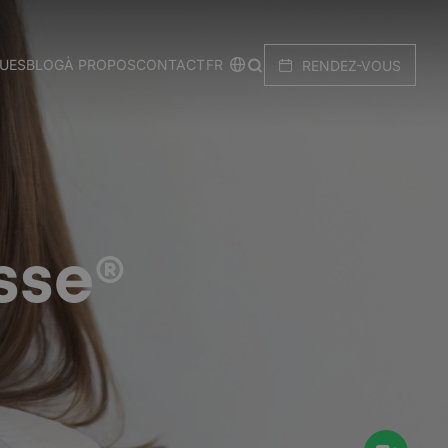
FR
QUES
BLOG
À PROPOS
CONTACT
RENDEZ-VOUS
sse®