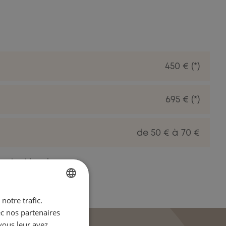
450 € (*)
695 € (*)
de 50 € à 70 €
ec le chirurgien.
notre trafic.
FRENCH
ec nos partenaires
ENGLISH
vous leur avez