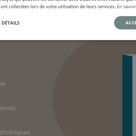
 ont collectées lors de votre utilisation de leurs services.
En savoir
aitement
 DÉTAILS
ACC
ne
 mois)
sthétiques