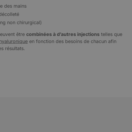
e des mains
décolleté
ing non chirurgical)
peuvent être
combinées à d’autres injections
telles que
 hyaluronique
en fonction des besoins de chacun afin
s résultats.