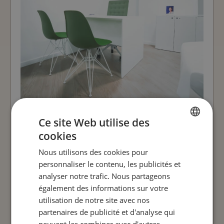
Le lifting mammaire débute par une
Ce site Web utilise des
consultation visant à comprendre
cookies
vos attentes, suivie du choix de la
FRENCH
technique la plus adaptée et d’un
Nous utilisons des cookies pour
ENGLISH
remodelage personnalisé réalisé
personnaliser le contenu, les publicités et
sous anesthésie générale
analyser notre trafic. Nous partageons
également des informations sur votre
utilisation de notre site avec nos
PRENDRE RENDEZ-VOUS
partenaires de publicité et d'analyse qui