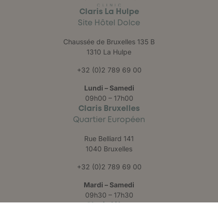
Claris La Hulpe
Site Hôtel Dolce
Chaussée de Bruxelles 135 B
1310 La Hulpe
+32 (0)2 789 69 00
Lundi – Samedi
09h00 – 17h00
Claris Bruxelles
Quartier Européen
Rue Belliard 141
1040 Bruxelles
+32 (0)2 789 69 00
Mardi – Samedi
09h30 – 17h30
Claris Liège
Château des Thermes