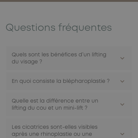
Questions fréquentes
Quels sont les bénéfices d’un lifting
du visage ?
Le lifting redéfinit les contours du visage, atténue les
En quoi consiste la blépharoplastie ?
rides profondes et corrige le relâchement cutané pour
un rajeunissement naturel et durable.
La blépharoplastie corrige l’excès de peau des
Quelle est la différence entre un
paupières, élimine les poches sous les yeux et améliore
lifting du cou et un mini-lift ?
l’aspect global du regard, parfois avec des bénéfices
fonctionnels.
Le lifting du cou cible le relâchement cutané et
Les cicatrices sont-elles visibles
musculaire au niveau du cou, tandis que le mini-lift traite
après une rhinoplastie ou une
les premiers signes de vieillissement du bas du visage