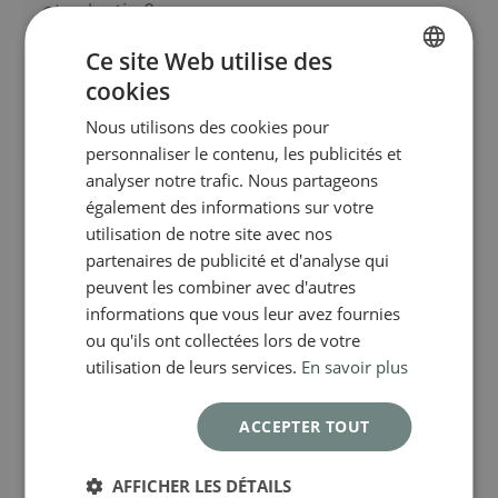
otoplastie ?
avec des cicatrices plus courtes.
Ce site Web utilise des
Non, les incisions sont placées spécifiquement pour
Combien de temps dure la
être discrètes : dans les narines pour la rhinoplastie et
cookies
FRENCH
récupération après une chirurgie du
derrière les oreilles pour l’otoplastie.
Nous utilisons des cookies pour
visage ?
ENGLISH
personnaliser le contenu, les publicités et
La récupération varie selon l’intervention : environ 10 à
analyser notre trafic. Nous partageons
14 jours pour un lifting ou une blépharoplastie, avec un
également des informations sur votre
résultat final visible après plusieurs semaines.
utilisation de notre site avec nos
partenaires de publicité et d'analyse qui
peuvent les combiner avec d'autres
informations que vous leur avez fournies
ou qu'ils ont collectées lors de votre
utilisation de leurs services.
En savoir plus
ACCEPTER TOUT
AFFICHER LES DÉTAILS