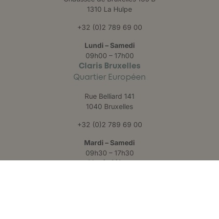
1310 La Hulpe
+32 (0)2 789 69 00
Lundi – Samedi
09h00 – 17h00
Claris Bruxelles
Quartier Européen
Rue Belliard 141
1040 Bruxelles
+32 (0)2 789 69 00
Mardi – Samedi
09h30 – 17h30
Claris Liège
Château des Thermes
Rue Hauster 9
4050 Chaudfontaine