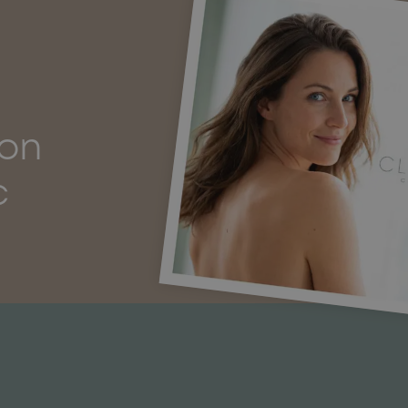
ion
c