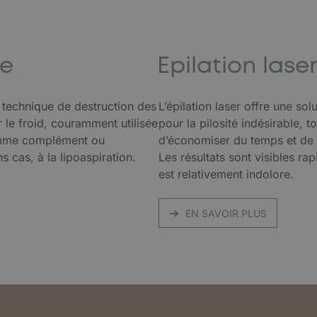
se
Epilation lase
 technique de destruction des
L’épilation laser offre une sol
r le froid, couramment utilisée
pour la pilosité indésirable, 
omme complément ou
d’économiser du temps et de l
ns cas, à la lipoaspiration.
Les résultats sont visibles ra
est relativement indolore.
EN SAVOIR PLUS