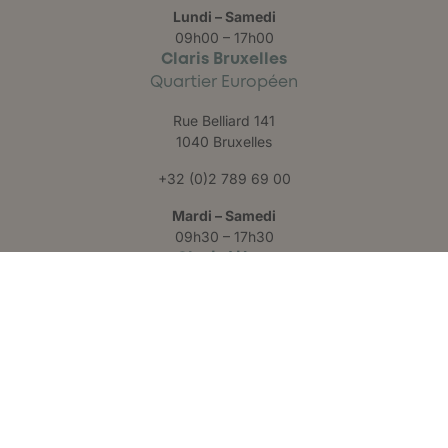
Lundi – Samedi
09h00 – 17h00
Claris Bruxelles
Quartier Européen
Rue Belliard 141
1040 Bruxelles
+32 (0)2 789 69 00
Mardi – Samedi
09h30 – 17h30
Claris Liège
Château des Thermes
Rue Hauster 9
4050 Chaudfontaine
+32 (0)4 223 24 25
Lundi – Vendredi
09h00 – 17h00