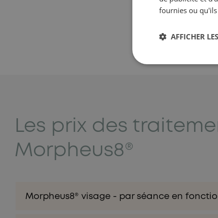
fournies ou qu'ils
AFFICHER LES
Les prix des traiteme
Morpheus8®
Morpheus8® visage - par séance en fonctio