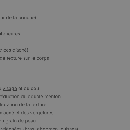
our de la bouche)
nférieures
trices d’acné)
 de texture sur le corps
du
visage
et du cou
t réduction du double menton
ioration de la texture
d’
acné
et des vergetures
 du grain de peau
 relâchées (bras, abdomen, cuisses)