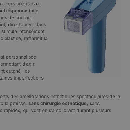
ndeurs précises et
adiofréquence
(une
ypes de courant :
tiel) directement dans
 stimule intensément
’élastine, raffermit la
est personnalisée
permettant d’agir
nt cutané
, les
rtaines imperfections
ients des améliorations esthétiques spectaculaires de la
de la graisse,
sans chirurgie esthétique
, sans
s rapides, qui vont en s’améliorant durant plusieurs