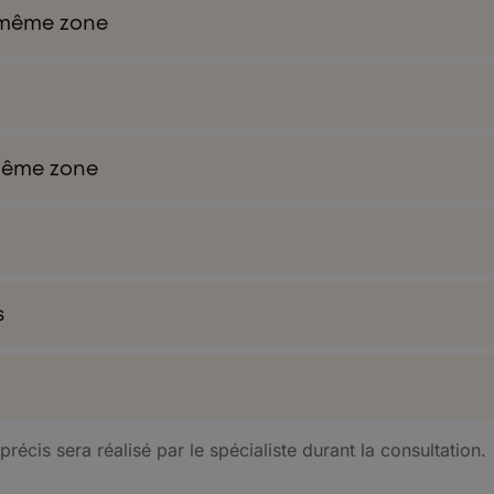
a même zone
 même zone
s
récis sera réalisé par le spécialiste durant la consultation.