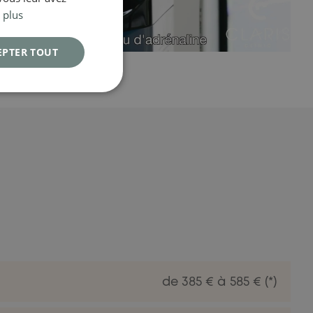
 plus
EPTER TOUT
de 385 € à 585 € (*)