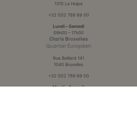
1310 La Hulpe
+32 (0)2 789 69 00
Lundi – Samedi
09h00 – 17h00
Claris Bruxelles
Quartier Européen
Rue Belliard 141
1040 Bruxelles
+32 (0)2 789 69 00
Mardi – Samedi
09h30 – 17h30
Claris Liège
Château des Thermes
Rue Hauster 9
4050 Chaudfontaine
+32 (0)4 223 24 25