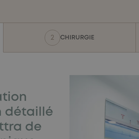
CHIRURGIE
ation
 détaillé
ttra de