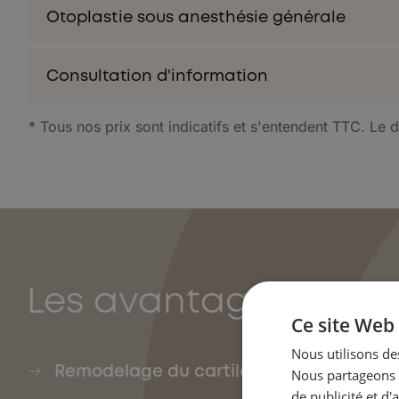
Otoplastie sous anesthésie générale
Consultation d'information
* Tous nos prix sont indicatifs et s'entendent TTC. Le d
Les avantages de l'o
Ce site Web 
Nous utilisons des
Remodelage du cartilage pour un résult
Nous partageons é
de publicité et d