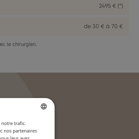
2495 € (*)
de 30 € à 70 €
ec le chirurgien.
notre trafic.
FRENCH
ec nos partenaires
ENGLISH
vous leur avez