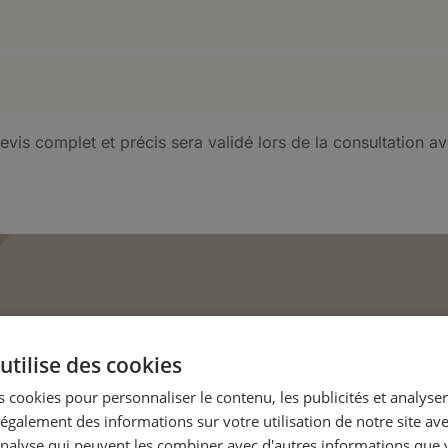
evis complet et précis sera validé lors de la consultation av
toplastie
utilise des cookies
 cookies pour personnaliser le contenu, les publicités et analyser 
at naturel
galement des informations sur votre utilisation de notre site av
'analyse qui peuvent les combiner avec d'autres informations que 