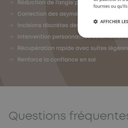
Réduction de l’angle pavillon-crâne
fournies ou qu'ils
Correction des asymétries
AFFICHER LES
Incisions discrètes derrière l’oreille
Intervention personnalisée selon les bes
Récupération rapide avec suites légère
Renforce la confiance en soi
Questions fréquente