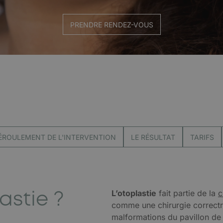
PRENDRE RENDEZ-VOUS
ÉROULEMENT DE L'INTERVENTION
LE RÉSULTAT
TARIFS
astie ?
L’otoplastie
fait partie de la
c
comme une chirurgie correctri
malformations du pavillon de l