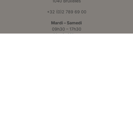
1040 Bruxelles
+32 (0)2 789 69 00
Mardi – Samedi
09h30 – 17h30
Claris Liège
Château des Thermes
Rue Hauster 9
4050 Chaudfontaine
+32 (0)4 223 24 25
Lundi – Vendredi
09h00 – 17h00
Suivez-nous