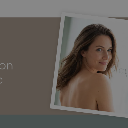
ion
c