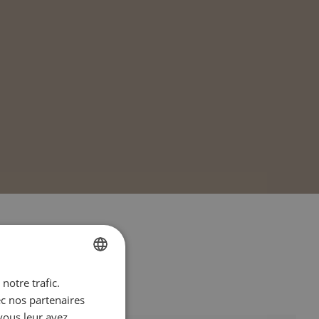
notre trafic.
FRENCH
ec nos partenaires
ENGLISH
vous leur avez