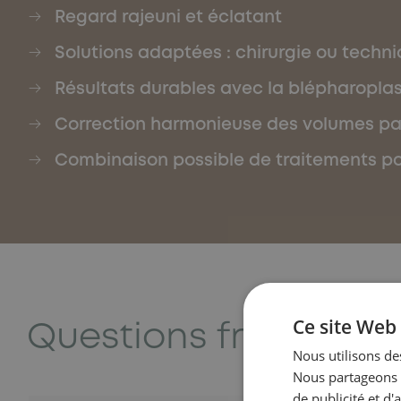
Regard rajeuni et éclatant
Solutions adaptées : chirurgie ou techn
Résultats durables avec la blépharoplas
Correction harmonieuse des volumes par
Combinaison possible de traitements po
Questions fréquente
Ce site Web 
Nous utilisons des
Nous partageons é
de publicité et d