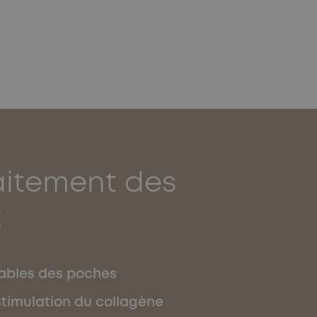
aitement des
x
sables des poches
stimulation du collagène