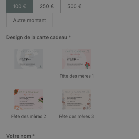
d
100 €
250 €
500 €
e
v
Autre montant
o
t
r
Design de la carte cadeau
*
e
c
a
r
t
e
c
Classique
Fête des mères 1
a
d
e
a
u
Fête des mères 2
Fête des mères 3
Votre nom
*