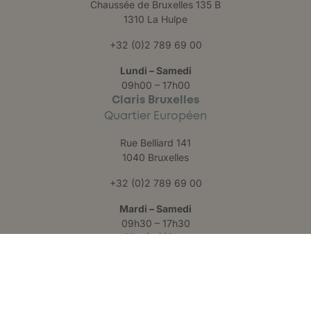
Chaussée de Bruxelles 135 B
1310 La Hulpe
+32 (0)2 789 69 00
Lundi – Samedi
09h00 – 17h00
Claris Bruxelles
Quartier Européen
Rue Belliard 141
1040 Bruxelles
+32 (0)2 789 69 00
Mardi – Samedi
09h30 – 17h30
Claris Liège
Château des Thermes
Rue Hauster 9
4050 Chaudfontaine