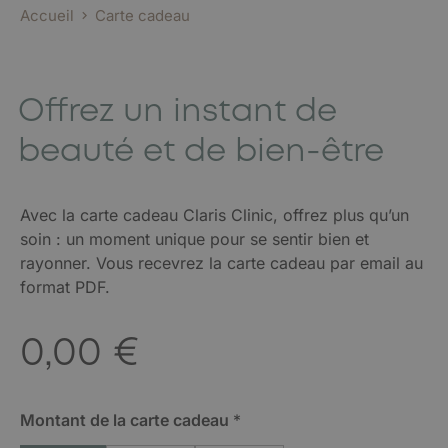
Accueil
Carte cadeau
Offrez un instant de
beauté et de bien-être
Avec la carte cadeau Claris Clinic, offrez plus qu’un
soin : un moment unique pour se sentir bien et
rayonner. Vous recevrez la carte cadeau par email au
format PDF.
M
0,00 €
o
n
t
a
Montant de la carte cadeau
*
n
t