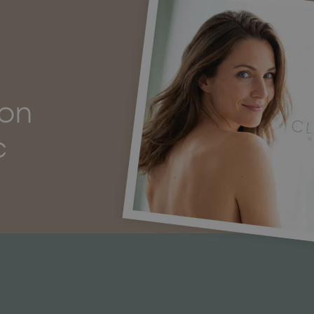
ion
c