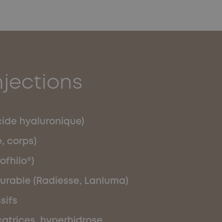
jections
cide hyaluronique)
, corps)
ofhilo®)
durable (Radiesse, Lanluma)
sifs
catrices, hyperhidrose