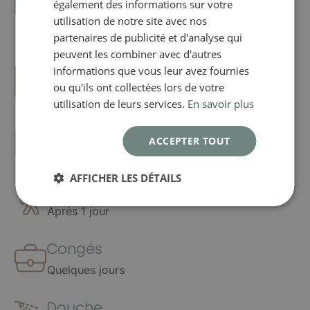
En un coup d’œil
également des informations sur votre
utilisation de notre site avec nos
partenaires de publicité et d'analyse qui
peuvent les combiner avec d'autres
Durée de l’opération
informations que vous leur avez fournies
ou qu'ils ont collectées lors de votre
Entre 6 à 8 h, sous anesthésie locale
utilisation de leurs services.
En savoir plus
Séjour à la clinique
ACCEPTER TOUT
En ambulatoire
AFFICHER LES DÉTAILS
Mobilité raisonnable
Après 1 jour
Congés
Quelques jours
Douche