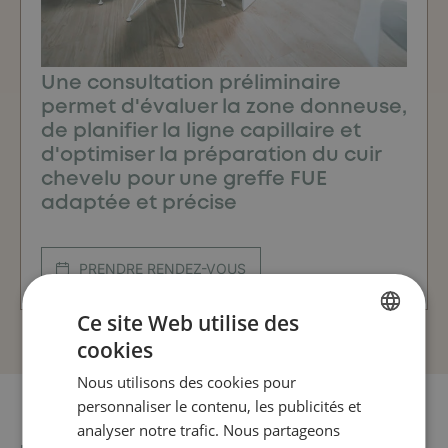
Une consultation préliminaire
permet d'évaluer la zone donneuse,
de planifier la ligne capillaire et
d'optimiser la préparation du cuir
chevelu pour une greffe FUE
adaptée et précise
PRENDRE RENDEZ-VOUS
Ce site Web utilise des
cookies
FRENCH
Nous utilisons des cookies pour
ENGLISH
personnaliser le contenu, les publicités et
analyser notre trafic. Nous partageons