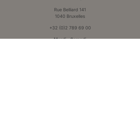
Rue Belliard 141
1040 Bruxelles
+32 (0)2 789 69 00
Mardi – Samedi
09h30 – 17h30
Claris Liège
Château des Thermes
Rue Hauster 9
4050 Chaudfontaine
+32 (0)4 223 24 25
Lundi – Vendredi
09h00 – 17h00
Suivez-nous