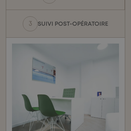
Excellente expérience du début à la fin, l’équipe vous
réserve un accueil professionnel chaleureux et je le
recommande vraiment. »
G.B. – Braives
SUIVI POST-OPÉRATOIRE
« Best thing I have ever done, from the first moment I
went for my consultation with Dr Moradi to when I had
my transplant and the aftercare. The staff has been
amazing and always make you feel at ease. The results
are fantastic. I would say to anyone worried about hair
loss to go to Dr Moradi for a consultation. »
J.B. – Birmingham, UK