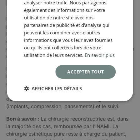
Belgique ?
analyser notre trafic. Nous partageons
également des informations sur votre
utilisation de notre site avec nos
Le tarif chirurgie esthétique en Belgique
varie selon
partenaires de publicité et d'analyse qui
plusieurs facteurs
: la complexité de l’intervention,
peuvent les combiner avec d'autres
l’expérience du chirurgien, les frais de clinique et
informations que vous leur avez fournies
d’anesthésie et la durée d’hospitalisation. Le tableau
ou qu'ils ont collectées lors de votre
ci-dessus présente des fourchettes représentatives du
utilisation de leurs services.
En savoir plus
marché belge en 2025.
En règle générale, le devis complet doit inclure : les
ACCEPTER TOUT
honoraires du chirurgien plasticien, les frais
d’anesthésie (anesthésiste + produits), les frais de
AFFICHER LES DÉTAILS
salle d’opération, les consultations pré- et post-
opératoires, ainsi que le matériel chirurgical
(implants, compression, pansements) et le suivi.
Bon à savoir :
La chirurgie reconstructrice est, dans
la majorité des cas, remboursée par l’INAMI. La
chirurgie esthétique pure reste à charge du patient,