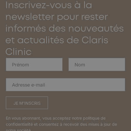
Inscrivez-vous à la
newsletter pour rester
informés des nouveautés
et actualités de Claris
Clinic
N
o
m
Prénom
Nom
*
A
A
d
d
r
r
e
e
s
s
JE M'INSCRIS
s
s
e
e
e
En vous abonnant, vous acceptez notre
politique de
e
-
confidentialité
et consentez à recevoir des mises à jour de
-
m
m
notre société.