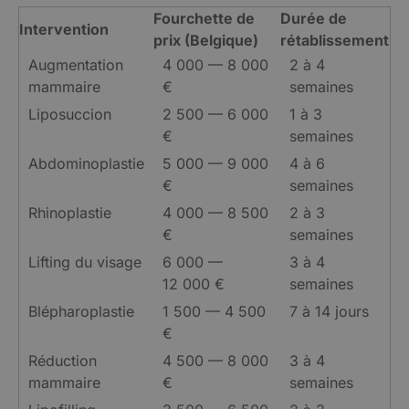
Fourchette de
Durée de
Intervention
prix (Belgique)
rétablissement
Augmentation
4 000 — 8 000
2 à 4
mammaire
€
semaines
Liposuccion
2 500 — 6 000
1 à 3
€
semaines
Abdominoplastie
5 000 — 9 000
4 à 6
€
semaines
Rhinoplastie
4 000 — 8 500
2 à 3
€
semaines
Lifting du visage
6 000 —
3 à 4
12 000 €
semaines
Blépharoplastie
1 500 — 4 500
7 à 14 jours
€
Réduction
4 500 — 8 000
3 à 4
mammaire
€
semaines