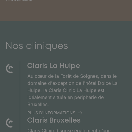
a
a
i
i
l
l
N
*
o
m
Nos cliniques
Claris La Hulpe
Au cœur de la Forêt de Soignes, dans le
domaine d'exception de l'hôtel Dolce La
Hulpe, la Claris Clinic La Hulpe est
idéalement située en périphérie de
Bruxelles.
PLUS D'INFORMATIONS
Claris Bruxelles
Claris Clinic dispose également d’une